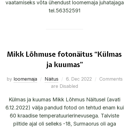
vaatamiseks võta ühendust loomemaja juhatajaga
tel.56352591
Mikk Lõhmuse fotonäitus “Külmas
ja kuumas”
by
loomemaja
Näitus
6. Dec 2022
Comments
are Disabled
Külmas ja kuumas Mikk Lõhmus Näitusel (avati
6.12.2022) välja pandud fotod on tehtud enam kui
60 kraadise temperatuurierinevusega. Talviste
piltide ajal oli selleks -18, Surmaorus oli aga