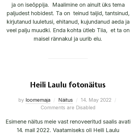
ja on iseõppija. Maalimine on ainult üks tema
paljudest hobidest. Ta on teinud taijid, tantsinud,
kirjutanud luuletusi, ehitanud, kujundanud aeda ja
veel palju muudki. Enda kohta ütleb Tiia, et ta on
maisel rännakul ja uurib elu.
Heili Laulu fotonäitus
by
loomemaja
Näitus
14. May 2022
Comments are Disabled
Esimene näitus meie vast renoveeritud saalis avati
14. mail 2022. Vaatamiseks oli Heili Laulu