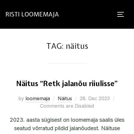
RISTI LOOMEMAJA
TAG:
näitus
Näitus “Retk jalanõu riiulisse”
by
loomemaja
Näitus
28. Dec 2023
Comments are Disabled
2023. aasta sügisest on loomemaja saalis üles
seatud võrratud pildid jalanõudest. Näituse