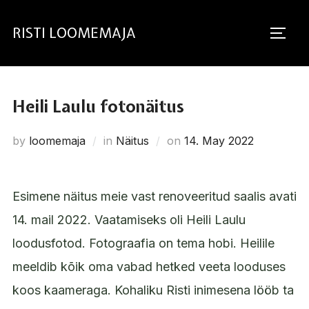
RISTI LOOMEMAJA
Heili Laulu fotonäitus
by
loomemaja
in
Näitus
on
14. May 2022
Esimene näitus meie vast renoveeritud saalis avati
14. mail 2022. Vaatamiseks oli Heili Laulu
loodusfotod. Fotograafia on tema hobi. Heilile
meeldib kõik oma vabad hetked veeta looduses
koos kaameraga. Kohaliku Risti inimesena lööb ta